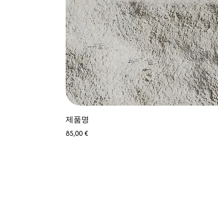
제품명
가격
85,00 €