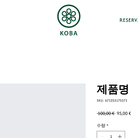
RESER
제품명
SKU: 671253175371
일
할
 100,00 € 
95,00 €
반
인
수량
*
가
가