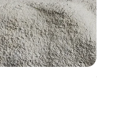
제품명
가격
20,00 €